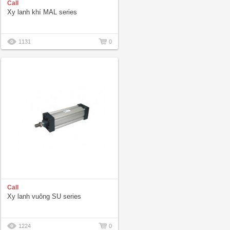
Call
Xy lanh khí MAL series
1131
0
Call
Xy lanh vuông SU series
1224
0