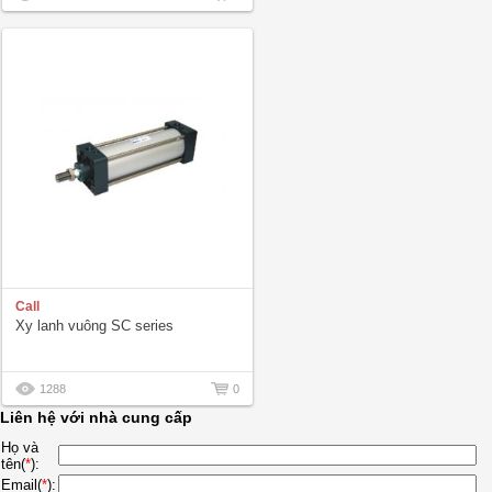
Call
Xy lanh vuông SC series
1288
0
Liên hệ với nhà cung cấp
Họ và
tên(
*
):
Email(
*
):