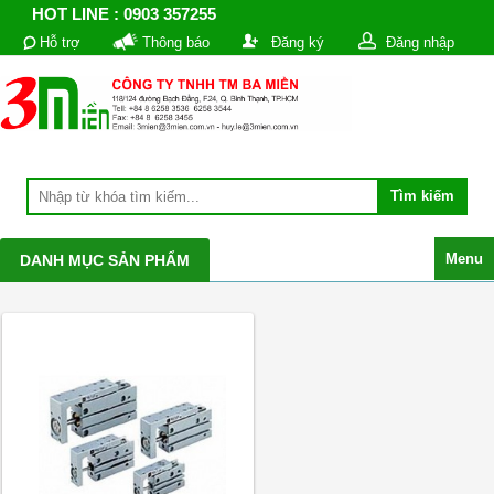
HOT LINE : 0903 357255
Hỗ trợ
Thông báo
Đăng ký
Đăng nhập
Menu
DANH MỤC SẢN PHẨM