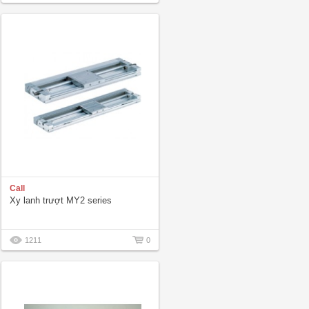
Call
Xy lanh trượt MY2 series
1211
0