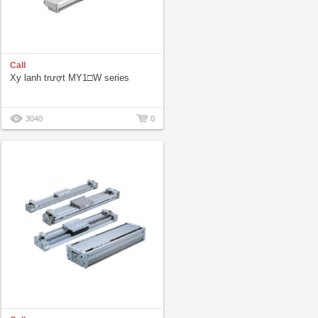
Call
Xy lanh trượt MY1□W series
3040
0