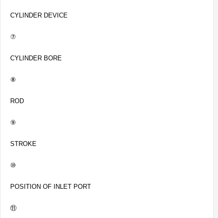
CYLINDER DEVICE
⑦
CYLINDER BORE
⑧
ROD
⑨
STROKE
⑩
POSITION OF INLET PORT
⑪