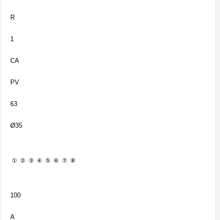
R
1
CA
PV
63
Ø35
①
②
③
④
⑤
⑥
⑦
⑧
100
A