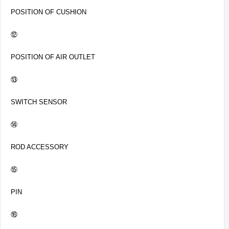
POSITION OF CUSHION
⑫
POSITION OF AIR OUTLET
⑬
SWITCH SENSOR
⑭
ROD ACCESSORY
⑮
PIN
⑯