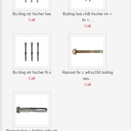
Bu lông nở fischer fwa
Bulông hoá chất fischer rm +
Call
ftr +...
Call
Bu lông nở fischer fh ii
Ramset fix z a4/ss316 bulông
Call
neo...
Call
Ramset triga z bulông giãn nở