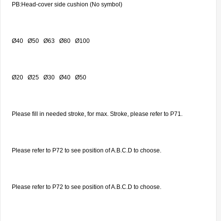
PB:Head-cover side cushion (No symbol)
Ø40 Ø50 Ø63 Ø80 Ø100
Ø20 Ø25 Ø30 Ø40 Ø50
Please fill in needed stroke, for max. Stroke, please refer to P71.
Please refer to P72 to see position of A.B.C.D to choose.
Please refer to P72 to see position of A.B.C.D to choose.