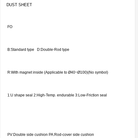
DUST SHEET
FO
B:Standard type
D:Double-Rod type
R:With magnet inside (Applicable to Ø40~Ø100)(No symbol)
1:U shape seal 2:High-Temp. endurable 3:Low-Friction seal
PV:Double side cushion PA:Rod-cover side cushion