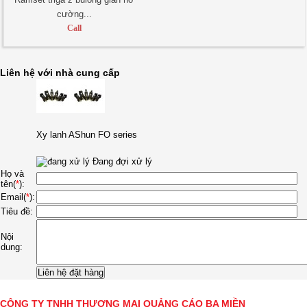
cường...
Call
Liên hệ với nhà cung cấp
Xy lanh AShun FO series
Đang đợi xử lý
Họ và
tên(
*
):
Email(
*
):
Tiêu đề:
Nội
dung:
CÔNG TY TNHH THƯƠNG MẠI QUẢNG CÁO BA MIỀN