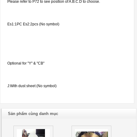
Please refer to P72 to see position of A.B.C.D to choose.
Es1:1PC Es2:2pcs (No symbol)
Optional for "Y" & "CB"
J:With dust sheet (No symbol)
Sản phẩm cùng danh mục