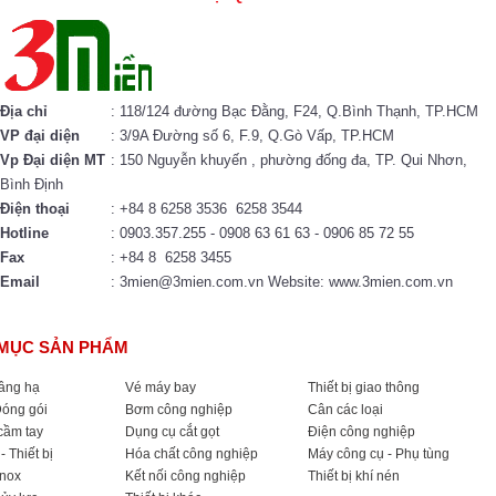
Địa chỉ
: 118/124 đường Bạc Đằng, F24, Q.Bình Thạnh, TP.HCM
VP đại diện
: 3/9A Đường số 6, F.9, Q.Gò Vấp, TP.HCM
Vp Đại diện MT
: 150 Nguyễn khuyến , phường đống đa, TP. Qui Nhơn,
Bình Định
Điện thoại
: +84 8 6258 3536 6258 3544
Hotline
: 0903.357.255 - 0908 63 61 63 - 0906 85 72 55
Fax
: +84 8 6258 3455
Email
: 3mien@3mien.com.vn Website: www.3mien.com.vn
MỤC SẢN PHẨM
nâng hạ
Vé máy bay
Thiết bị giao thông
Đóng gói
Bơm công nghiệp
Cân các loại
cầm tay
Dụng cụ cắt gọt
Điện công nghiệp
- Thiết bị
Hóa chất công nghiệp
Máy công cụ - Phụ tùng
Inox
Kết nối công nghiệp
Thiết bị khí nén