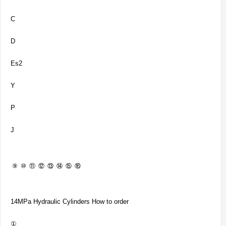
C
D
Es2
Y
P
J
⑨
⑩
⑪
⑫
⑬
⑭
⑮
⑯
14MPa Hydraulic Cylinders How to order
①