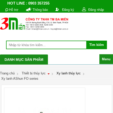
HOT LINE : 0903 357255
Hỗ trợ
Thông báo
Đăng ký
Đăng nhập
Menu
DANH MỤC SẢN PHẨM
Trang chủ
Thiết bị thủy lực
Xy lanh thủy lực
Xy lanh AShun FO series