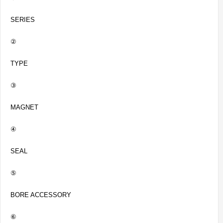
SERIES
②
TYPE
③
MAGNET
④
SEAL
⑤
BORE ACCESSORY
⑥