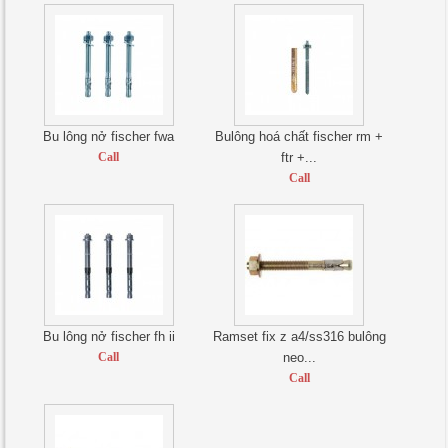
Bu lông nở fischer fwa
Bulông hoá chất fischer rm +
Call
ftr +...
Call
Bu lông nở fischer fh ii
Ramset fix z a4/ss316 bulông
Call
neo...
Call