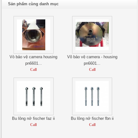
Sản phẩm cùng danh mục
Vỏ bảo vệ camera housing
Võ bảo vệ camera - housing
pn6601...
pn6601...
Call
Call
Bu lông nở fischer faz ii
Bu lông nở fischer fbn ii
Call
Call