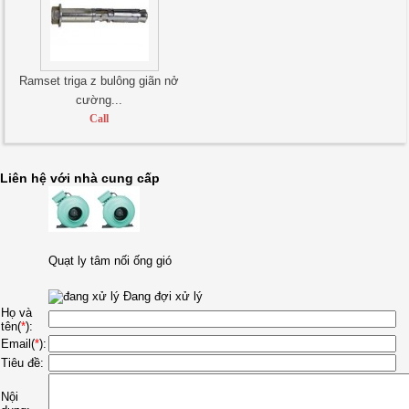
Ramset triga z bulông giãn nở
cường...
Call
Liên hệ với nhà cung cấp
Quạt ly tâm nối ống gió
Đang đợi xử lý
Họ và
tên(
*
):
Email(
*
):
Tiêu đề:
Nội