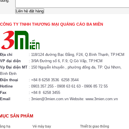
dung:
CÔNG TY TNHH THƯƠNG MẠI QUẢNG CÁO BA MIỀN
Địa chỉ
: 118/124 đường Bạc Đằng, F24, Q.Bình Thạnh, TP.HCM
VP đại diện
: 3/9A Đường số 6, F.9, Q.Gò Vấp, TP.HCM
Vp Đại diện MT
: 150 Nguyễn khuyến , phường đống đa, TP. Qui Nhơn,
Bình Định
Điện thoại
: +84 8 6258 3536 6258 3544
Hotline
: 0903.357.255 - 0908 63 61 63 - 0906 85 72 55
Fax
: +84 8 6258 3455
Email
: 3mien@3mien.com.vn Website: www.3mien.com.vn
MỤC SẢN PHẨM
nâng hạ
Vé máy bay
Thiết bị giao thông