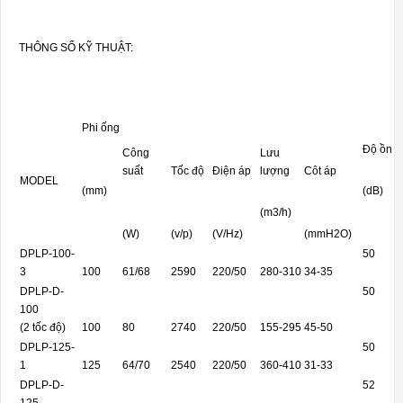
THÔNG SỐ KỸ THUẬT:
Phi ống
Độ ồn
Công
Lưu
suất
Tốc độ
Điện áp
lượng
Côt áp
MODEL
(mm)
(dB)
(m3/h)
(W)
(v/p)
(V/Hz)
(mmH2O)
DPLP-100-
50
3
100
61/68
2590
220/50
280-310
34-35
DPLP-D-
50
100
(2 tốc độ)
100
80
2740
220/50
155-295
45-50
DPLP-125-
50
1
125
64/70
2540
220/50
360-410
31-33
DPLP-D-
52