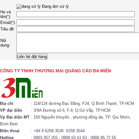
Đang đợi xử lý
Họ và
tên(
*
):
Email(
*
):
Tiêu đề:
Nội
dung:
CÔNG TY TNHH THƯƠNG MẠI QUẢNG CÁO BA MIỀN
Địa chỉ
: 118/124 đường Bạc Đằng, F24, Q.Bình Thạnh, TP.HCM
VP đại diện
: 3/9A Đường số 6, F.9, Q.Gò Vấp, TP.HCM
Vp Đại diện MT
: 150 Nguyễn khuyến , phường đống đa, TP. Qui Nhơn,
Bình Định
Điện thoại
: +84 8 6258 3536 6258 3544
Hotline
: 0903.357.255 - 0908 63 61 63 - 0906 85 72 55