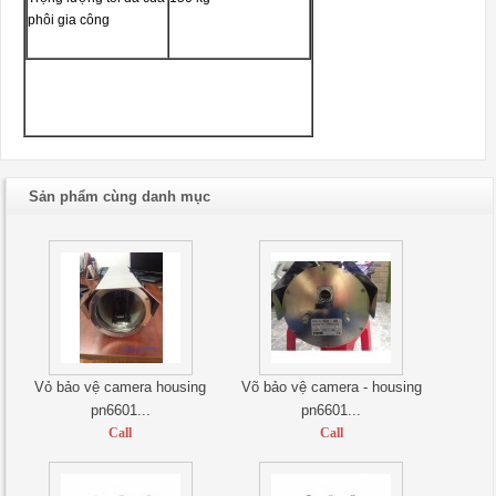
phôi gia công
Sản phẩm cùng danh mục
Vỏ bảo vệ camera housing
Võ bảo vệ camera - housing
pn6601...
pn6601...
Call
Call