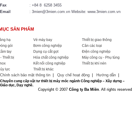
Fax
: +84 8 6258 3455
Email
: 3mien@3mien.com.vn Website: www.3mien.com.vn
MỤC SẢN PHẨM
nâng hạ
Vé máy bay
Thiết bị giao thông
Đóng gói
Bơm công nghiệp
Cân các loại
cầm tay
Dụng cụ cắt gọt
Điện công nghiệp
- Thiết bị
Hóa chất công nghiệp
Máy công cụ - Phụ tùng
Inox
Kết nối công nghiệp
Thiết bị khí nén
hủy lực
Thiết bị khác
Chính sách bảo mật thông tin
|
Quy chế hoạt động
|
Hướng dẫn
|
Chuyên cung cấp vật tư thiết bị máy móc ngành Công nghiệp – Xây dựng –
Giáo dục, Dạy nghề.
Copyright © 2007
Công ty Ba Miền
. All rights reserved