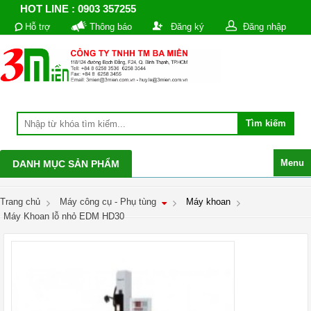
HOT LINE : 0903 357255
Hỗ trợ
Thông báo
Đăng ký
Đăng nhập
Menu
DANH MỤC SẢN PHẨM
Trang chủ
Máy công cụ - Phụ tùng
Máy khoan
Máy Khoan lỗ nhỏ EDM HD30