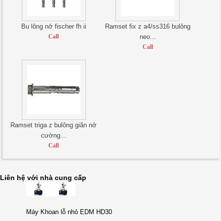
Bu lông nở fischer fh ii
Ramset fix z a4/ss316 bulông
Call
neo...
Call
Ramset triga z bulông giãn nở
cường...
Call
Liên hệ với nhà cung cấp
Máy Khoan lỗ nhỏ EDM HD30