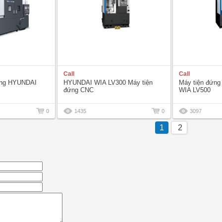
Call
Call
ứng HYUNDAI
HYUNDAI WIA LV300 Máy tiện
Máy tiện đứn
đứng CNC
WIA LV500
0
1435
0
3097
1
2