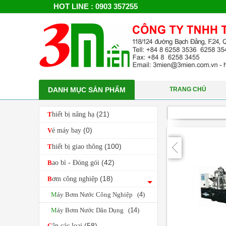
HOT LINE : 0903 357255
DANH MỤC SẢN PHẨM
TRANG CHỦ
(21)
Thiết bị nâng hạ
(0)
Vé máy bay
(100)
Thiết bị giao thông
(42)
Bao bì - Đóng gói
(18)
Bơm công nghiệp
Máy Bơm Nước Công Nghiệp (
4
)
Máy Bơm Nước Dân Dụng (
14
)
(58)
Cân các loại