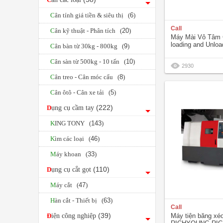
Cân tính giá tiền & siêu thị (
6
)
Call
Cân kỹ thuật - Phân tích (
20
)
Máy Mài Vô Tâm 
loading and Unlo
Cân bàn từ 30kg - 800kg (
9
)
CNC
Cân sàn từ 500kg - 10 tấn (
10
)
2930
Cân treo - Cân móc cẩu (
8
)
Cân ôtô - Cân xe tải (
5
)
(222)
Dụng cụ cầm tay
KING TONY (
143
)
Kìm các loại (
46
)
Máy khoan (
33
)
(110)
Dụng cụ cắt gọt
Máy cắt (
47
)
Hàn cắt - Thiết bị (
63
)
Call
(39)
Điện công nghiệp
Máy tiện băng x