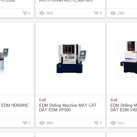
-TC510B
RICHYOUNG RIC-TC580TMS
0
2820
0
1386
Call
Call
hỏ EDM HD600NC
EDM Drilling Machine MÁY CẮT
EDM Drilling
DÂY EDM VP500
DÂY EDM V40
0
2800
0
1411