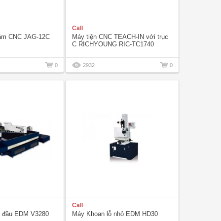
Call
âm CNC JAG-12C
Máy tiện CNC TEACH-IN với trục
C RICHYOUNG RIC-TC1740
0
2932
0
Call
i đầu EDM V3280
Máy Khoan lỗ nhỏ EDM HD30