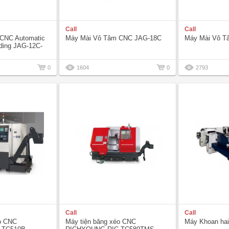
Call
Call
CNC Automatic
Máy Mài Vô Tâm CNC JAG-18C
Máy Mài Vô T
ading JAG-12C-
0
1604
0
2793
Call
Call
éo CNC
Máy tiện băng xéo CNC
Máy Khoan ha