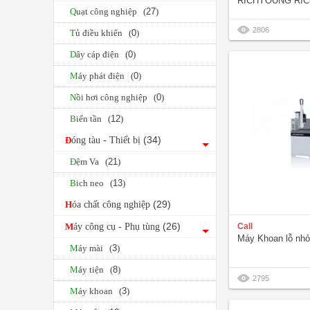
RICHYOUNG RIC
Quạt công nghiệp (
27
)
2806
Tủ điều khiển (
0
)
Dây cáp điện (
0
)
Máy phát điện (
0
)
Nồi hơi công nghiệp (
0
)
Biến tần (
12
)
(34)
Đóng tàu - Thiết bị
Đệm Va (
21
)
Bich neo (
13
)
(29)
Hóa chất công nghiệp
(26)
Máy công cụ - Phụ tùng
Call
Máy Khoan lỗ n
Máy mài (
3
)
Máy tiện (
8
)
2795
Máy khoan (
3
)