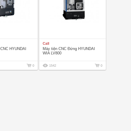
Call
g CNC ​HYUNDAI
Máy tiện CNC Đứng HYUNDAI
WIA LV800
0
1542
0