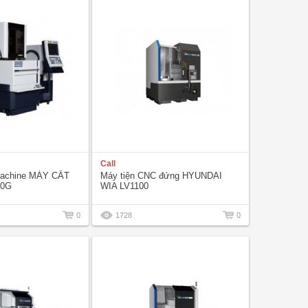
Call
 Machine MÁY CẮT
Máy tiện CNC đứng HYUNDAI
50G
WIA LV1100
0
1728
0