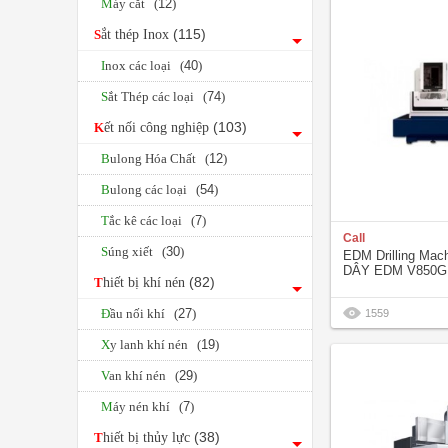
Máy cắt (
12
)
(115)
Sắt thép Inox
Inox các loại (
40
)
Sắt Thép các loại (
74
)
(103)
Kết nối công nghiệp
Bulong Hóa Chất (
12
)
Bulong các loại (
54
)
Tắc kê các loại (
7
)
Call
Súng xiết (
30
)
EDM Drilling Ma
DÂY EDM V850G
(82)
Thiết bị khí nén
Đầu nối khí (
27
)
1559
Xy lanh khí nén (
19
)
Van khí nén (
29
)
Máy nén khí (
7
)
(38)
Thiết bị thủy lực