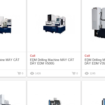
Call
Call
chine MÁY CẮT
EDM Drilling Machine MÁY CẮT
EDM Drilling
DÂY EDM V500G
DÂY EDM V3
0
1426
0
1245