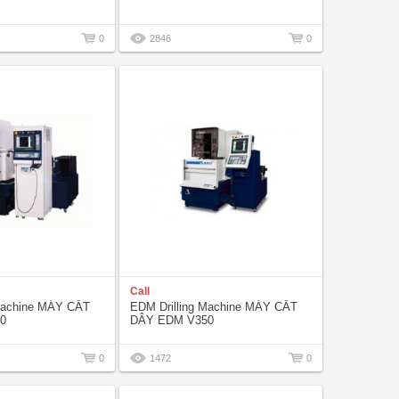
0
2846
0
Call
 Machine MÁY CẮT
EDM Drilling Machine MÁY CẮT
0
DÂY EDM V350
0
1472
0