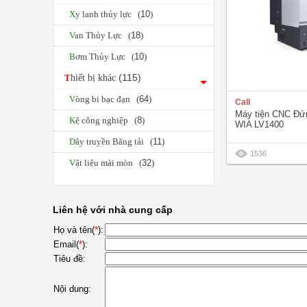
Xy lanh thủy lực (
10
)
Van Thủy Lực (
18
)
Bơm Thủy Lực (
10
)
(115)
Thiết bị khác
Vòng bi bạc đạn (
64
)
Call
Máy tiện CNC Đ
Kệ công nghiệp (
8
)
WIA LV1400
Dây truyền Băng tải (
11
)
1536
Vật liệu mài mòn (
32
)
Liên hệ với nhà cung cấp
Họ và tên(
*
):
Email(
*
):
Tiêu đề:
Nội dung: