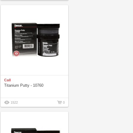
Call
Titanium Putty - 10760
1522
0