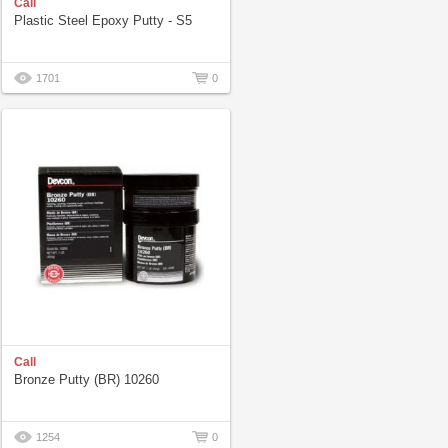
Call
Plastic Steel Epoxy Putty - S5
1701
0
Call
Bronze Putty (BR) 10260
1254
0