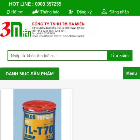
HOT LINE : 0903 357255
Hỗ trợ
Thông báo
Đăng ký
Đăng nhập
Menu
DANH MỤC SẢN PHẨM