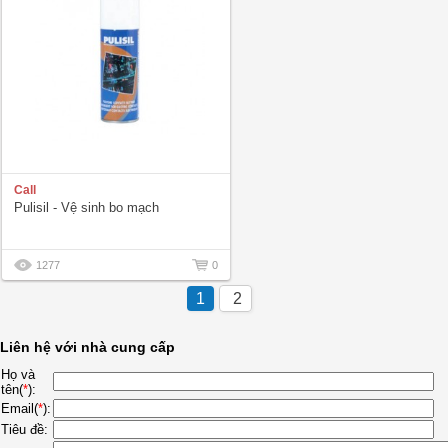
Call
Pulisil - Vệ sinh bo mạch
1277
0
1
2
Liên hệ với nhà cung cấp
Họ và
tên(
*
):
Email(
*
):
Tiêu đề: