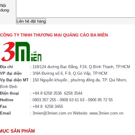
Nội
dung:
CÔNG TY TNHH THƯƠNG MẠI QUẢNG CÁO BA MIỀN
Địa chỉ
: 118/124 đường Bạc Đằng, F24, Q.Bình Thạnh, TP.HCM
VP đại diện
: 3/9A Đường số 6, F.9, Q.Gò Vấp, TP.HCM
Vp Đại diện MT
: 150 Nguyễn khuyến , phường đống đa, TP. Qui Nhơn,
Bình Định
Điện thoại
: +84 8 6258 3536 6258 3544
Hotline
: 0903.357.255 - 0908 63 61 63 - 0906 85 72 55
Fax
: +84 8 6258 3455
Email
: 3mien@3mien.com.vn Website: www.3mien.com.vn
MỤC SẢN PHẨM