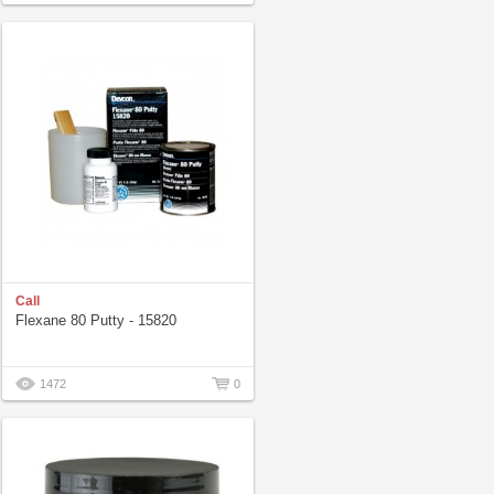
Call
Flexane 80 Putty - 15820
1472
0