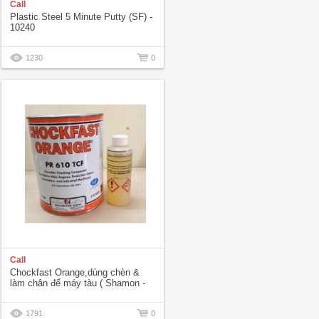
Call
Plastic Steel 5 Minute Putty (SF) -
10240
1230
0
Call
Chockfast Orange,dùng chèn &
làm chân đế máy tàu ( Shamon -
Ireland )
1791
0