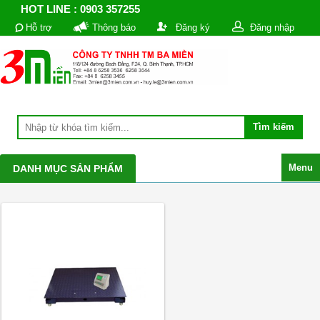
HOT LINE : 0903 357255
Hỗ trợ
Thông báo
Đăng ký
Đăng nhập
Menu
DANH MỤC SẢN PHẨM