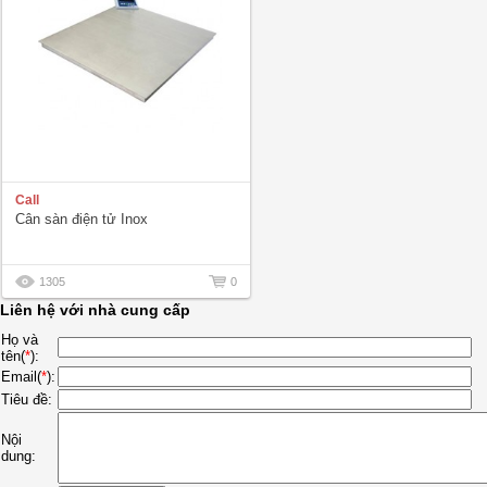
Call
Cân sàn điện tử Inox
1305
0
Liên hệ với nhà cung cấp
Họ và
tên(
*
):
Email(
*
):
Tiêu đề:
Nội
dung: