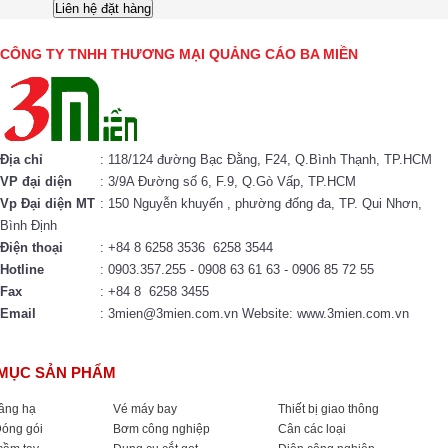
CÔNG TY TNHH THƯƠNG MẠI QUẢNG CÁO BA MIỀN
Địa chỉ
: 118/124 đường Bạc Đằng, F24, Q.Bình Thạnh, TP.HCM
VP đại diện
: 3/9A Đường số 6, F.9, Q.Gò Vấp, TP.HCM
Vp Đại diện MT
: 150 Nguyễn khuyến , phường đống đa, TP. Qui Nhơn,
Bình Định
Điện thoại
: +84 8 6258 3536 6258 3544
Hotline
: 0903.357.255 - 0908 63 61 63 - 0906 85 72 55
Fax
: +84 8 6258 3455
Email
: 3mien@3mien.com.vn Website: www.3mien.com.vn
MỤC SẢN PHẨM
nâng hạ
Vé máy bay
Thiết bị giao thông
Đóng gói
Bơm công nghiệp
Cân các loại