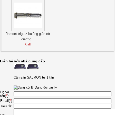
Ramset triga z bulông giãn nở
cường...
Call
Liên hệ với nhà cung cấp
Cân sàn SALMON từ 1 tấn
Đang đợi xử lý
Họ và
tên(
*
):
Email(
*
):
Tiêu đề: