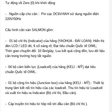
Tự động về Zero (0) khi khởi động
- Nguồn cấp cho cân : Pin xạc DC6V/4AH sử dụng nguồn điện
220V/50Hz
Cấu hình cân sàn SALMON gồm:
- 01 bộ chỉ thị (Indicator) của hãng (YAOHUA - ĐÀI LOAN): Hiển thị
đèn LCD / LED đỏ, 6 số sáng rõ; Đạt tiêu chuẩn Quốc tế OIML;
Thời gian chuyển đổi: 10 lần/giây; Luu kết quả cộng dồn; lưu dữ liệu
cân trong trường hợp tắt nguồn.
- 04 bộ cảm biến lực (Loadcell) của hãng (KELI - MỸ) đạt tiêu
chuẩn Quốc tế OIML.
- 01 bộ cộng tín hiệu (Junction box) của hãng (KELI - MỸ) : Thiết bị
trung tâm kết nối tín hiệu của các loadcell. Thu tín hiệu từ Loadcell
và xuất tín hiệu ra Indicator (Bộ chỉ thị, Đầu cân).
- Cáp truyền tín hiệu từ hộp nối tới đầu cân (Bộ chỉ thị ).