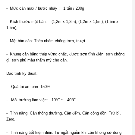
- Mức cân max / bước nhảy : 1 tấn / 200g
- Kích thước mặt bàn: (1,2m x 1,2m); (1,2m x 1,5m); (1,5m x
1,5m);
- Mặt bàn cân: Thép nhám chống trơn, trượt.
- Khung cân bằng thép vững chắc, được sơn tĩnh điện, sơn chống
gỉ, sơn phủ màu thẩm mỹ cho cân.
Đặc tính kỹ thuật:
- Quá tải an toàn: 150%
- Môi trường làm việc: -10°C ~ +40°C
- Tính năng: Cân thông thường, Cân đếm, Cân cộng dồn, Trừ bì,
Zero.
- Tính năng tiết kiệm điện: Tự ngắt nguồn khi cân không sử dụng.