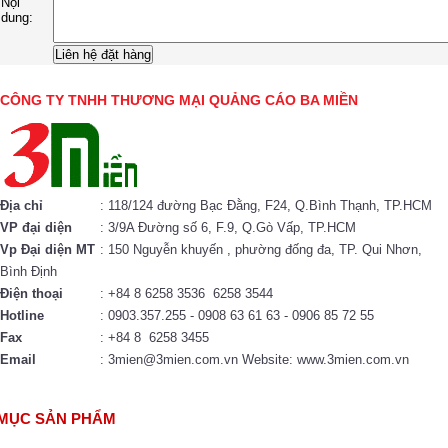
Nội
dung:
CÔNG TY TNHH THƯƠNG MẠI QUẢNG CÁO BA MIỀN
Địa chỉ
: 118/124 đường Bạc Đằng, F24, Q.Bình Thạnh, TP.HCM
VP đại diện
: 3/9A Đường số 6, F.9, Q.Gò Vấp, TP.HCM
Vp Đại diện MT
: 150 Nguyễn khuyến , phường đống đa, TP. Qui Nhơn,
Bình Định
Điện thoại
: +84 8 6258 3536 6258 3544
Hotline
: 0903.357.255 - 0908 63 61 63 - 0906 85 72 55
Fax
: +84 8 6258 3455
Email
: 3mien@3mien.com.vn Website: www.3mien.com.vn
MỤC SẢN PHẨM