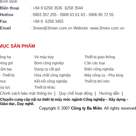
Bình Định
Điện thoại
: +84 8 6258 3536 6258 3544
Hotline
: 0903.357.255 - 0908 63 61 63 - 0906 85 72 55
Fax
: +84 8 6258 3455
Email
: 3mien@3mien.com.vn Website: www.3mien.com.vn
MỤC SẢN PHẨM
nâng hạ
Vé máy bay
Thiết bị giao thông
Đóng gói
Bơm công nghiệp
Cân các loại
cầm tay
Dụng cụ cắt gọt
Điện công nghiệp
- Thiết bị
Hóa chất công nghiệp
Máy công cụ - Phụ tùng
Inox
Kết nối công nghiệp
Thiết bị khí nén
hủy lực
Thiết bị khác
Chính sách bảo mật thông tin
|
Quy chế hoạt động
|
Hướng dẫn
|
Chuyên cung cấp vật tư thiết bị máy móc ngành Công nghiệp – Xây dựng –
Giáo dục, Dạy nghề.
Copyright © 2007
Công ty Ba Miền
. All rights reserved