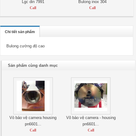
Lgc din 7991
Bulong inox 304
Call
Call
Chi tiết sản phẩm
Bulong cường độ cao
Sản phẩm cùng danh mục
Vỏ bảo vệ camera housing
Võ bảo vệ camera - housing
pn6601...
pn6601...
Call
Call