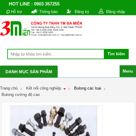
HOT LINE : 0903 357255
Hỗ trợ
Thông báo
Đăng ký
Đăng nhập
Menu
DANH MỤC SẢN PHẨM
Trang chủ
Kết nối công nghiệp
Bulong các loại
Bulong cường độ cao