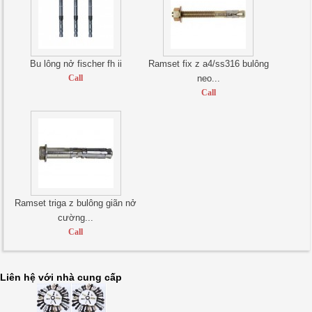
Bu lông nở fischer fh ii
Ramset fix z a4/ss316 bulông
Call
neo...
Call
Ramset triga z bulông giãn nở
cường...
Call
Liên hệ với nhà cung cấp