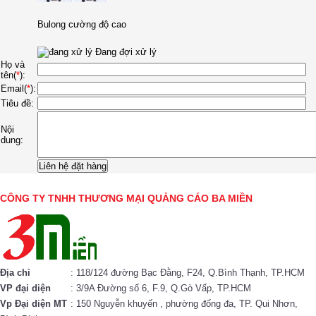
Bulong cường độ cao
Đang đợi xử lý
Họ và
tên(
*
):
Email(
*
):
Tiêu đề:
Nội
dung:
CÔNG TY TNHH THƯƠNG MẠI QUẢNG CÁO BA MIỀN
Địa chỉ
: 118/124 đường Bạc Đằng, F24, Q.Bình Thạnh, TP.HCM
VP đại diện
: 3/9A Đường số 6, F.9, Q.Gò Vấp, TP.HCM
Vp Đại diện MT
: 150 Nguyễn khuyến , phường đống đa, TP. Qui Nhơn,